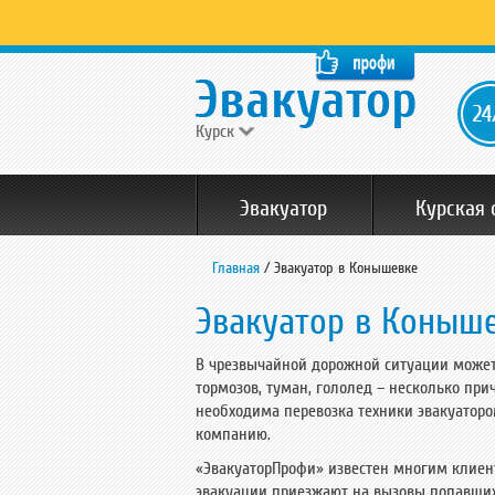
Курск
Эвакуатор
Курская 
Главная
/
Эвакуатор в Конышевке
Эвакуатор в Коныш
В чрезвычайной дорожной ситуации может 
тормозов, туман, гололед – несколько при
необходима перевозка техники эвакуатор
компанию.
«ЭвакуаторПрофи» известен многим клиен
эвакуации приезжают на вызовы попавши