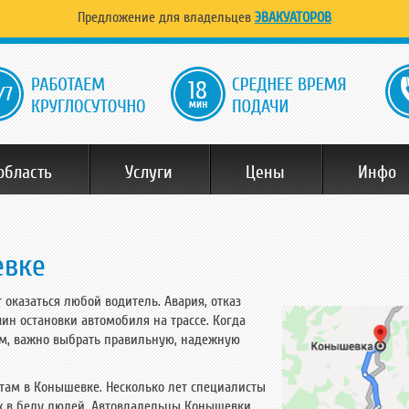
Предложение для владельцев
ЭВАКУАТОРОВ
18
область
Услуги
Цены
Инфо
евке
оказаться любой водитель. Авария, отказ
чин остановки автомобиля на трассе. Когда
ом, важно выбрать правильную, надежную
там в Конышевке. Несколько лет специалисты
х в беду людей. Автовладельцы Конышевки